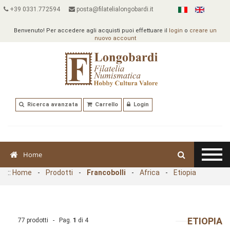
+39 0331.772594
posta@filatelialongobardi.it
Benvenuto! Per accedere agli acquisti puoi effettuare il
login
o
creare un
nuovo account
Ricerca avanzata
Carrello
Login
Home
::
Home
-
Prodotti
-
Francobolli
-
Africa
-
Etiopia
ETIOPIA
77 prodotti - Pag.
1
di
4