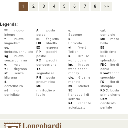
1
2
3
4
5
6
7
8
>>
Legenda:
**
nuovo
A
posta
s.
cpl.
integro
aerea
Sassone
completo
*
nuovo
BF
foglietto
u.
MB
molto
linguellato
LIB
libretto
Unificato
bello
us.
EX
espressi
yt.
Yvert
BB
timbrato/annullato
PP
pacchi
Tellier
bellissimo
sg
nuovo
postali
k.
Krause
SPL
senza gomma
PC
pacchi
world coins
splendido
v.
valori
concessione
kp.
Krause
FDC
fior di
fil.
filigrana
TX
world paper
conio
sf
senza
segnatasse
money
Proof
fondo
filigrana
PN
posta
gig.
Gigante
specchio
d.
pneumatica
monete
FS
fior di
dentellatura
MF
mi.
Michel
stampa
nd
non
minifoglio o
SE
F.D.C.
busta
dentellato
foglio
francobolli di
primo giorno
servizio
Cert.
RA
recapito
certificato
autorizzato
peritale