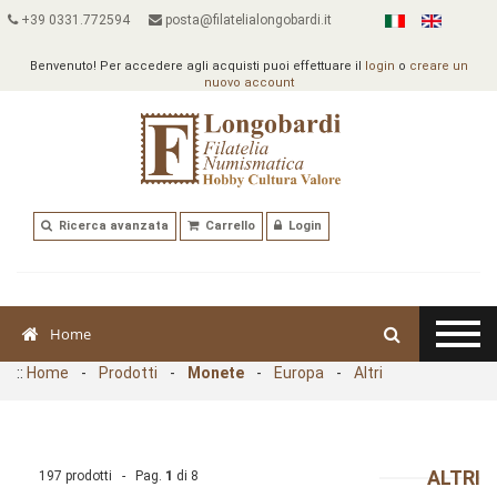
+39 0331.772594
posta@filatelialongobardi.it
Benvenuto! Per accedere agli acquisti puoi effettuare il
login
o
creare un
nuovo account
Ricerca avanzata
Carrello
Login
Home
::
Home
-
Prodotti
-
Monete
-
Europa
-
Altri
ALTRI
197 prodotti - Pag.
1
di
8