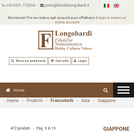
+39 0331.772594
posta@filatelialongobardi.it
Benvenuto! Per accedere agli acquisti puoi effettuare il
login
o
creare un
nuovo account
Ricerca avanzata
Carrello
Login
Home
::
Home
-
Prodotti
-
Francobolli
-
Asia
-
Giappone
GIAPPONE
472 prodotti - Pag.
1
di
19