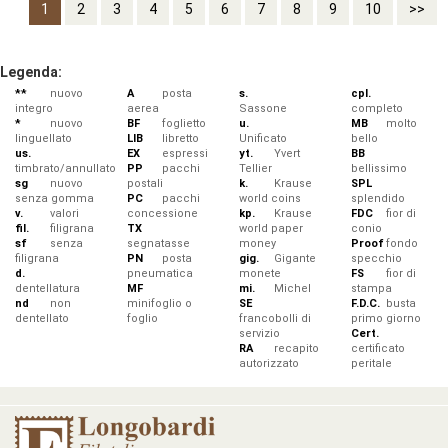
1
2
3
4
5
6
7
8
9
10
>>
Legenda:
**
nuovo
A
posta
s.
cpl.
integro
aerea
Sassone
completo
*
nuovo
BF
foglietto
u.
MB
molto
linguellato
LIB
libretto
Unificato
bello
us.
EX
espressi
yt.
Yvert
BB
timbrato/annullato
PP
pacchi
Tellier
bellissimo
sg
nuovo
postali
k.
Krause
SPL
senza gomma
PC
pacchi
world coins
splendido
v.
valori
concessione
kp.
Krause
FDC
fior di
fil.
filigrana
TX
world paper
conio
sf
senza
segnatasse
money
Proof
fondo
filigrana
PN
posta
gig.
Gigante
specchio
d.
pneumatica
monete
FS
fior di
dentellatura
MF
mi.
Michel
stampa
nd
non
minifoglio o
SE
F.D.C.
busta
dentellato
foglio
francobolli di
primo giorno
servizio
Cert.
RA
recapito
certificato
autorizzato
peritale