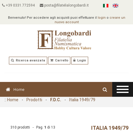
+39 0331.772594
posta@filatelialongobardi.it
Benvenuto! Per accedere agli acquisti puoi effettuare il
login
o
creare un
nuovo account
Ricerca avanzata
Carrello
Login
Home
::
Home
-
Prodotti
-
F.D.C.
-
Italia 1949/79
ITALIA 1949/79
310 prodotti - Pag.
1
di
13