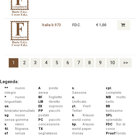
Italia b.973
F.D.C.
€ 1,00
1
2
3
4
5
6
7
8
9
10
>>
Legenda:
**
nuovo
A
posta
s.
cpl.
integro
aerea
Sassone
completo
*
nuovo
BF
foglietto
u.
MB
molto
linguellato
LIB
libretto
Unificato
bello
us.
EX
espressi
yt.
Yvert
BB
timbrato/annullato
PP
pacchi
Tellier
bellissimo
sg
nuovo
postali
k.
Krause
SPL
senza gomma
PC
pacchi
world coins
splendido
v.
valori
concessione
kp.
Krause
FDC
fior di
fil.
filigrana
TX
world paper
conio
sf
senza
segnatasse
money
Proof
fondo