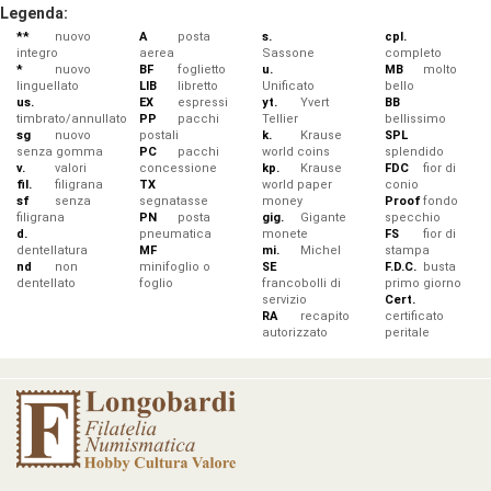
Legenda:
**
nuovo
A
posta
s.
cpl.
integro
aerea
Sassone
completo
*
nuovo
BF
foglietto
u.
MB
molto
linguellato
LIB
libretto
Unificato
bello
us.
EX
espressi
yt.
Yvert
BB
timbrato/annullato
PP
pacchi
Tellier
bellissimo
sg
nuovo
postali
k.
Krause
SPL
senza gomma
PC
pacchi
world coins
splendido
v.
valori
concessione
kp.
Krause
FDC
fior di
fil.
filigrana
TX
world paper
conio
sf
senza
segnatasse
money
Proof
fondo
filigrana
PN
posta
gig.
Gigante
specchio
d.
pneumatica
monete
FS
fior di
dentellatura
MF
mi.
Michel
stampa
nd
non
minifoglio o
SE
F.D.C.
busta
dentellato
foglio
francobolli di
primo giorno
servizio
Cert.
RA
recapito
certificato
autorizzato
peritale