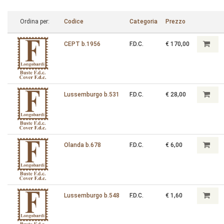
Ordina per:
Codice
Categoria
Prezzo
CEPT b.1956
F.D.C.
€ 170,00
Lussemburgo b.531
F.D.C.
€ 28,00
Olanda b.678
F.D.C.
€ 6,00
Lussemburgo b.548
F.D.C.
€ 1,60