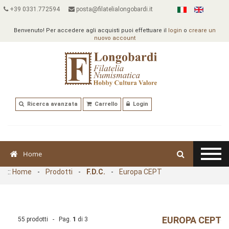
+39 0331.772594
posta@filatelialongobardi.it
Benvenuto! Per accedere agli acquisti puoi effettuare il
login
o
creare un
nuovo account
Ricerca avanzata
Carrello
Login
Home
::
Home
-
Prodotti
-
F.D.C.
-
Europa CEPT
EUROPA CEPT
55 prodotti - Pag.
1
di
3