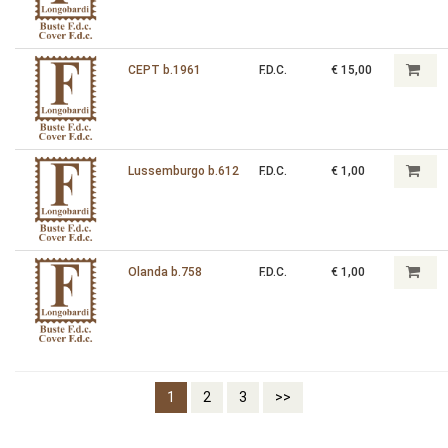
CEPT b.1961
F.D.C.
€ 15,00
Lussemburgo b.612
F.D.C.
€ 1,00
Olanda b.758
F.D.C.
€ 1,00
1
2
3
>>