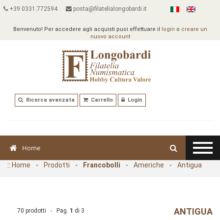
+39 0331.772594
posta@filatelialongobardi.it
Benvenuto! Per accedere agli acquisti puoi effettuare il
login
o
creare un
nuovo account
Ricerca avanzata
Carrello
Login
Home
::
Home
-
Prodotti
-
Francobolli
-
Americhe
-
Antigua
ANTIGUA
70 prodotti - Pag.
1
di
3