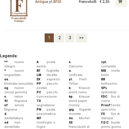
Antigua yt.BF20
Francobolli
€ 2,30
1
2
3
>>
Legenda:
**
nuovo
A
posta
s.
cpl.
integro
aerea
Sassone
completo
*
nuovo
BF
foglietto
u.
MB
molto
linguellato
LIB
libretto
Unificato
bello
us.
EX
espressi
yt.
Yvert
BB
timbrato/annullato
PP
pacchi
Tellier
bellissimo
sg
nuovo
postali
k.
Krause
SPL
senza gomma
PC
pacchi
world coins
splendido
v.
valori
concessione
kp.
Krause
FDC
fior di
fil.
filigrana
TX
world paper
conio
sf
senza
segnatasse
money
Proof
fondo
filigrana
PN
posta
gig.
Gigante
specchio
d.
pneumatica
monete
FS
fior di
dentellatura
MF
mi.
Michel
stampa
nd
non
minifoglio o
SE
F.D.C.
busta
dentellato
foglio
francobolli di
primo giorno