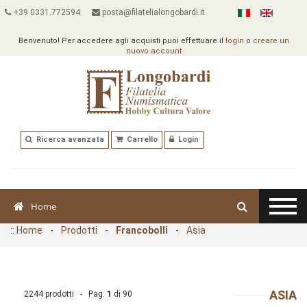
+39 0331.772594
posta@filatelialongobardi.it
Benvenuto! Per accedere agli acquisti puoi effettuare il
login
o
creare un
nuovo account
Ricerca avanzata
Carrello
Login
Home
::
Home
-
Prodotti
-
Francobolli
-
Asia
ASIA
2244 prodotti - Pag.
1
di
90