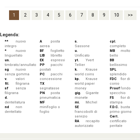
1
2
3
4
5
6
7
8
9
10
>>
Legenda:
**
nuovo
A
posta
s.
cpl.
integro
aerea
Sassone
completo
*
nuovo
BF
foglietto
u.
MB
molto
linguellato
LIB
libretto
Unificato
bello
us.
EX
espressi
yt.
Yvert
BB
timbrato/annullato
PP
pacchi
Tellier
bellissimo
sg
nuovo
postali
k.
Krause
SPL
senza gomma
PC
pacchi
world coins
splendido
v.
valori
concessione
kp.
Krause
FDC
fior di
fil.
filigrana
TX
world paper
conio
sf
senza
segnatasse
money
Proof
fondo
filigrana
PN
posta
gig.
Gigante
specchio
d.
pneumatica
monete
FS
fior di
dentellatura
MF
mi.
Michel
stampa
nd
non
minifoglio o
SE
F.D.C.
busta
dentellato
foglio
francobolli di
primo giorno
servizio
Cert.
RA
recapito
certificato
autorizzato
peritale