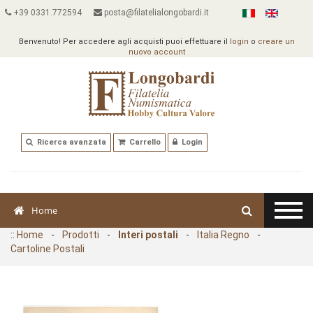
+39 0331.772594
posta@filatelialongobardi.it
Benvenuto! Per accedere agli acquisti puoi effettuare il
login
o
creare un
nuovo account
Ricerca avanzata
Carrello
Login
Home
::
Home
-
Prodotti
-
Interi postali
-
Italia Regno
-
Cartoline Postali