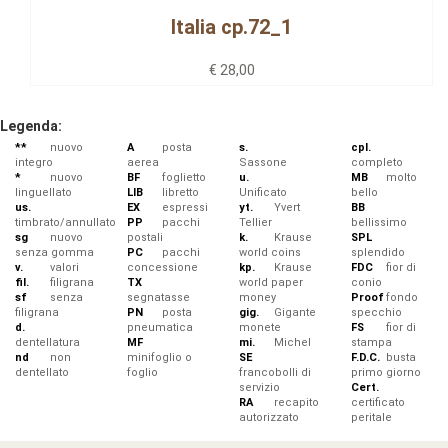
Italia cp.72_1
€ 28,00
Legenda:
**
nuovo
A
posta
s.
cpl.
integro
aerea
Sassone
completo
*
nuovo
BF
foglietto
u.
MB
molto
linguellato
LIB
libretto
Unificato
bello
us.
EX
espressi
yt.
Yvert
BB
timbrato/annullato
PP
pacchi
Tellier
bellissimo
sg
nuovo
postali
k.
Krause
SPL
senza gomma
PC
pacchi
world coins
splendido
v.
valori
concessione
kp.
Krause
FDC
fior di
fil.
filigrana
TX
world paper
conio
sf
senza
segnatasse
money
Proof
fondo
filigrana
PN
posta
gig.
Gigante
specchio
d.
pneumatica
monete
FS
fior di
dentellatura
MF
mi.
Michel
stampa
nd
non
minifoglio o
SE
F.D.C.
busta
dentellato
foglio
francobolli di
primo giorno
servizio
Cert.
RA
recapito
certificato
autorizzato
peritale