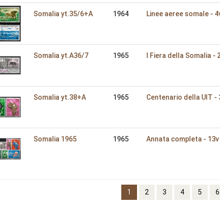
Somalia yt.35/6+A
1964
Linee aeree somale - 4
Somalia yt.A36/7
1965
I Fiera della Somalia - 
Somalia yt.38+A
1965
Centenario della UIT - 
Somalia 1965
1965
Annata completa - 13v
1
2
3
4
5
6