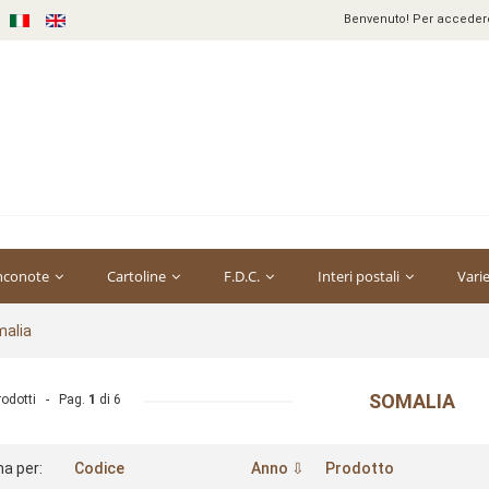
Benvenuto! Per accedere 
nconote
Cartoline
F.D.C.
Interi postali
Vari
alia
SOMALIA
rodotti - Pag.
1
di
6
na per:
Codice
Anno ⇩
Prodotto