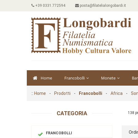
+39 0331.772594
posta@filatelialongobardi.it
Home
Francobolli
Monete
Ba
::
Home
-
Prodotti
-
Francobolli
-
Africa
-
Som
CATEGORIA
138 p
Ordi
FRANCOBOLLI