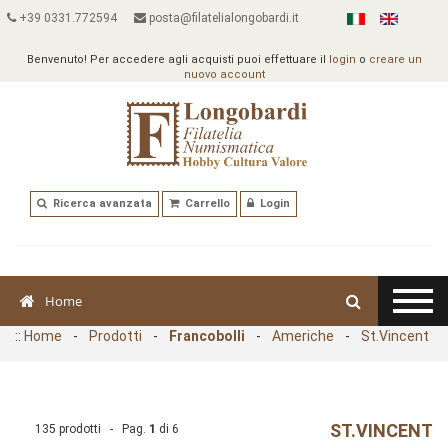
+39 0331.772594
posta@filatelialongobardi.it
Benvenuto! Per accedere agli acquisti puoi effettuare il
login
o
creare un
nuovo account
Ricerca avanzata
Carrello
Login
Home
::
Home
-
Prodotti
-
Francobolli
-
Americhe
-
St.Vincent
ST.VINCENT
135 prodotti - Pag.
1
di
6