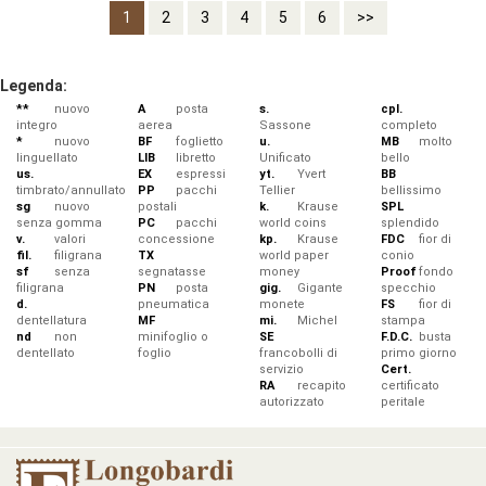
1
2
3
4
5
6
>>
Legenda:
**
nuovo
A
posta
s.
cpl.
integro
aerea
Sassone
completo
*
nuovo
BF
foglietto
u.
MB
molto
linguellato
LIB
libretto
Unificato
bello
us.
EX
espressi
yt.
Yvert
BB
timbrato/annullato
PP
pacchi
Tellier
bellissimo
sg
nuovo
postali
k.
Krause
SPL
senza gomma
PC
pacchi
world coins
splendido
v.
valori
concessione
kp.
Krause
FDC
fior di
fil.
filigrana
TX
world paper
conio
sf
senza
segnatasse
money
Proof
fondo
filigrana
PN
posta
gig.
Gigante
specchio
d.
pneumatica
monete
FS
fior di
dentellatura
MF
mi.
Michel
stampa
nd
non
minifoglio o
SE
F.D.C.
busta
dentellato
foglio
francobolli di
primo giorno
servizio
Cert.
RA
recapito
certificato
autorizzato
peritale