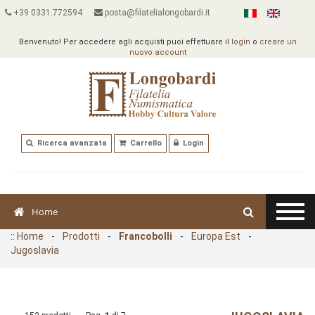
+39 0331.772594
posta@filatelialongobardi.it
Benvenuto! Per accedere agli acquisti puoi effettuare il
login
o
creare un
nuovo account
Ricerca avanzata
Carrello
Login
Home
::
Home
-
Prodotti
-
Francobolli
-
Europa Est
-
Jugoslavia