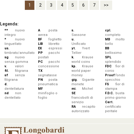
1
2
3
4
5
6
7
>>
Legenda:
**
nuovo
A
posta
s.
cpl.
integro
aerea
Sassone
completo
*
nuovo
BF
foglietto
u.
MB
molto
linguellato
LIB
libretto
Unificato
bello
us.
EX
espressi
yt.
Yvert
BB
timbrato/annullato
PP
pacchi
Tellier
bellissimo
sg
nuovo
postali
k.
Krause
SPL
senza gomma
PC
pacchi
world coins
splendido
v.
valori
concessione
kp.
Krause
FDC
fior di
fil.
filigrana
TX
world paper
conio
sf
senza
segnatasse
money
Proof
fondo
filigrana
PN
posta
gig.
Gigante
specchio
d.
pneumatica
monete
FS
fior di
dentellatura
MF
mi.
Michel
stampa
nd
non
minifoglio o
SE
F.D.C.
busta
dentellato
foglio
francobolli di
primo giorno
servizio
Cert.
RA
recapito
certificato
autorizzato
peritale