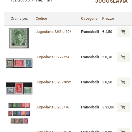
JUGOSLAVIA
152 prodotti - Pag.
1
di
7
Ordina per:
Codice
Categoria
Prezzo
Jugoslavia SHS u.29*
Francobolli
€ 4,50
Jugoslavia u.222/24
Francobolli
€ 0,70
Jugoslavia u.207/09*
Francobolli
€ 0,50
Jugoslavia u.263/76
Francobolli
€ 33,00