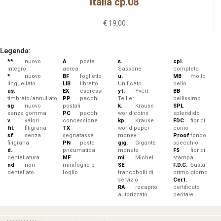
Italia cp.08
€ 19,00
Legenda:
**
nuovo
A
posta
s.
cpl.
integro
aerea
Sassone
completo
*
nuovo
BF
foglietto
u.
MB
molto
linguellato
LIB
libretto
Unificato
bello
us.
EX
espressi
yt.
Yvert
BB
timbrato/annullato
PP
pacchi
Tellier
bellissimo
sg
nuovo
postali
k.
Krause
SPL
senza gomma
PC
pacchi
world coins
splendido
v.
valori
concessione
kp.
Krause
FDC
fior di
fil.
filigrana
TX
world paper
conio
sf
senza
segnatasse
money
Proof
fondo
filigrana
PN
posta
gig.
Gigante
specchio
d.
pneumatica
monete
FS
fior di
dentellatura
MF
mi.
Michel
stampa
nd
non
minifoglio o
SE
F.D.C.
busta
dentellato
foglio
francobolli di
primo giorno
servizio
Cert.
RA
recapito
certificato
autorizzato
peritale