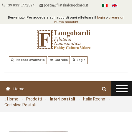
+39 0331.772594
posta@filatelialongobardi.it
Benvenuto! Per accedere agli acquisti puoi effettuare il
login
o
creare un
nuovo account
Ricerca avanzata
Carrello
Login
Home
::
Home
-
Prodotti
-
Interi postali
-
Italia Regno
-
Cartoline Postali