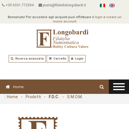
+39 0331.772594
posta@filatelialongobardi.it
Benvenuto! Per accedere agli acquisti puoi effettuare il
login
o
creare un
nuovo account
Ricerca avanzata
Carrello
Login
Home
::
Home
-
Prodotti
-
F.D.C.
-
S.M.O.M.