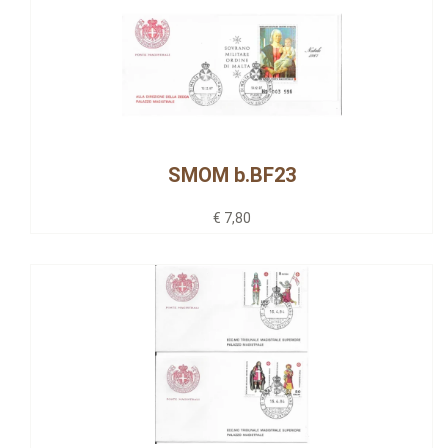
SMOM b.BF23
€ 7,80