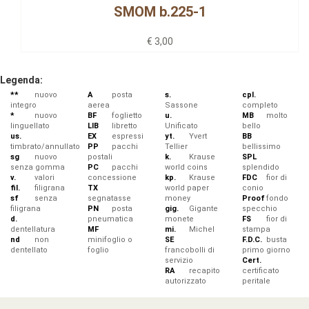
SMOM b.225-1
€ 3,00
Legenda:
**
nuovo
A
posta
s.
cpl.
integro
aerea
Sassone
completo
*
nuovo
BF
foglietto
u.
MB
molto
linguellato
LIB
libretto
Unificato
bello
us.
EX
espressi
yt.
Yvert
BB
timbrato/annullato
PP
pacchi
Tellier
bellissimo
sg
nuovo
postali
k.
Krause
SPL
senza gomma
PC
pacchi
world coins
splendido
v.
valori
concessione
kp.
Krause
FDC
fior di
fil.
filigrana
TX
world paper
conio
sf
senza
segnatasse
money
Proof
fondo
filigrana
PN
posta
gig.
Gigante
specchio
d.
pneumatica
monete
FS
fior di
dentellatura
MF
mi.
Michel
stampa
nd
non
minifoglio o
SE
F.D.C.
busta
dentellato
foglio
francobolli di
primo giorno
servizio
Cert.
RA
recapito
certificato
autorizzato
peritale