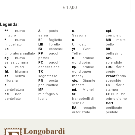
€ 17,00
Legenda:
**
nuovo
A
posta
s.
cpl.
integro
aerea
Sassone
completo
*
nuovo
BF
foglietto
u.
MB
molto
linguellato
LIB
libretto
Unificato
bello
us.
EX
espressi
yt.
Yvert
BB
timbrato/annullato
PP
pacchi
Tellier
bellissimo
sg
nuovo
postali
k.
Krause
SPL
senza gomma
PC
pacchi
world coins
splendido
v.
valori
concessione
kp.
Krause
FDC
fior di
fil.
filigrana
TX
world paper
conio
sf
senza
segnatasse
money
Proof
fondo
filigrana
PN
posta
gig.
Gigante
specchio
d.
pneumatica
monete
FS
fior di
dentellatura
MF
mi.
Michel
stampa
nd
non
minifoglio o
SE
F.D.C.
busta
dentellato
foglio
francobolli di
primo giorno
servizio
Cert.
RA
recapito
certificato
autorizzato
peritale