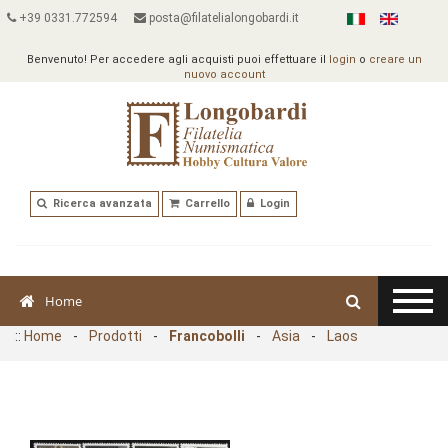
+39 0331.772594
posta@filatelialongobardi.it
Benvenuto! Per accedere agli acquisti puoi effettuare il
login
o
creare un
nuovo account
Ricerca avanzata
Carrello
Login
Home
::
Home
-
Prodotti
-
Francobolli
-
Asia
-
Laos