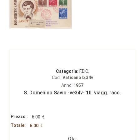
Categoria:
F.D.C.
Cod.:
Vaticano b.34v
Anno:
1957
S. Domenico Savio -ve34v- 1b. viagg. racc.
Prezzo :
6.00
€
Totale:
6.00
€
Qta: