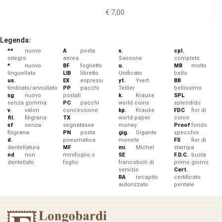
€ 7,00
Legenda:
**
nuovo
A
posta
s.
cpl.
integro
aerea
Sassone
completo
*
nuovo
BF
foglietto
u.
MB
molto
linguellato
LIB
libretto
Unificato
bello
us.
EX
espressi
yt.
Yvert
BB
timbrato/annullato
PP
pacchi
Tellier
bellissimo
sg
nuovo
postali
k.
Krause
SPL
senza gomma
PC
pacchi
world coins
splendido
v.
valori
concessione
kp.
Krause
FDC
fior di
fil.
filigrana
TX
world paper
conio
sf
senza
segnatasse
money
Proof
fondo
filigrana
PN
posta
gig.
Gigante
specchio
d.
pneumatica
monete
FS
fior di
dentellatura
MF
mi.
Michel
stampa
nd
non
minifoglio o
SE
F.D.C.
busta
dentellato
foglio
francobolli di
primo giorno
servizio
Cert.
RA
recapito
certificato
autorizzato
peritale