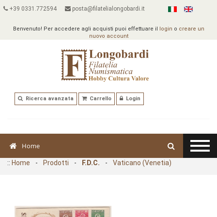
+39 0331.772594
posta@filatelialongobardi.it
Benvenuto! Per accedere agli acquisti puoi effettuare il
login
o
creare un
nuovo account
Ricerca avanzata
Carrello
Login
Home
::
Home
-
Prodotti
-
F.D.C.
-
Vaticano (Venetia)