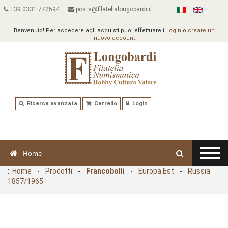
+39 0331.772594
posta@filatelialongobardi.it
Benvenuto! Per accedere agli acquisti puoi effettuare il
login
o
creare un
nuovo account
Ricerca avanzata
Carrello
Login
Home
::
Home
-
Prodotti
-
Francobolli
-
Europa Est
-
Russia
1857/1965