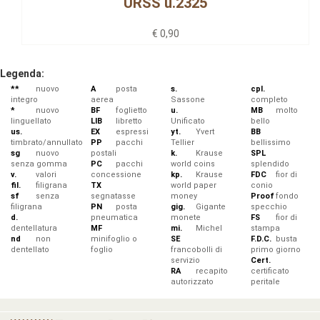
URSS u.2325
€ 0,90
Legenda:
**
nuovo
A
posta
s.
cpl.
integro
aerea
Sassone
completo
*
nuovo
BF
foglietto
u.
MB
molto
linguellato
LIB
libretto
Unificato
bello
us.
EX
espressi
yt.
Yvert
BB
timbrato/annullato
PP
pacchi
Tellier
bellissimo
sg
nuovo
postali
k.
Krause
SPL
senza gomma
PC
pacchi
world coins
splendido
v.
valori
concessione
kp.
Krause
FDC
fior di
fil.
filigrana
TX
world paper
conio
sf
senza
segnatasse
money
Proof
fondo
filigrana
PN
posta
gig.
Gigante
specchio
d.
pneumatica
monete
FS
fior di
dentellatura
MF
mi.
Michel
stampa
nd
non
minifoglio o
SE
F.D.C.
busta
dentellato
foglio
francobolli di
primo giorno
servizio
Cert.
RA
recapito
certificato
autorizzato
peritale