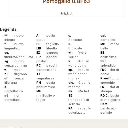
Portogallo u.BF63
€ 6,00
Legenda:
**
nuovo
A
posta
s.
cpl.
integro
aerea
Sassone
completo
*
nuovo
BF
foglietto
u.
MB
molto
linguellato
LIB
libretto
Unificato
bello
us.
EX
espressi
yt.
Yvert
BB
timbrato/annullato
PP
pacchi
Tellier
bellissimo
sg
nuovo
postali
k.
Krause
SPL
senza gomma
PC
pacchi
world coins
splendido
v.
valori
concessione
kp.
Krause
FDC
fior di
fil.
filigrana
TX
world paper
conio
sf
senza
segnatasse
money
Proof
fondo
filigrana
PN
posta
gig.
Gigante
specchio
d.
pneumatica
monete
FS
fior di
dentellatura
MF
mi.
Michel
stampa
nd
non
minifoglio o
SE
F.D.C.
busta
dentellato
foglio
francobolli di
primo giorno
servizio
Cert.
RA
recapito
certificato
autorizzato
peritale