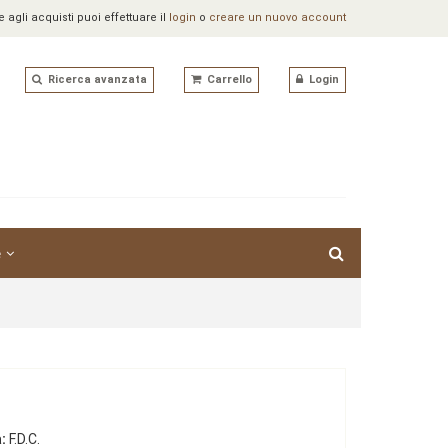
agli acquisti puoi effettuare il
login
o
creare un nuovo account
Ricerca avanzata
Carrello
Login
e
:
F.D.C.