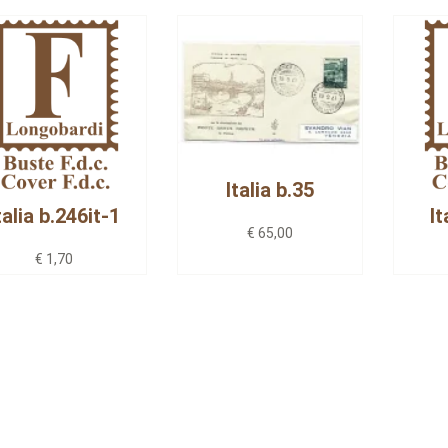
Italia b.35
talia b.246it-1
It
€ 65,00
€ 1,70