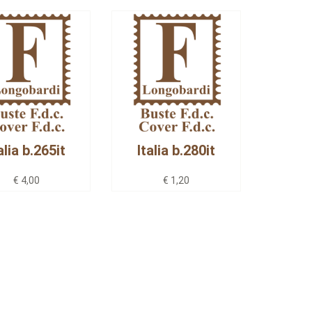
alia b.265it
Italia b.280it
€ 4,00
€ 1,20