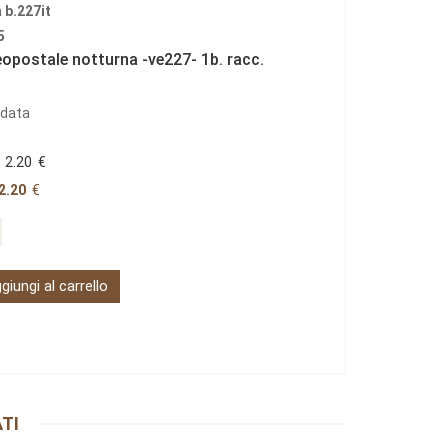
a b.227it
5
eopostale notturna -ve227- 1b. racc.
data
2.20
€
2.20
€
giungi al carrello
TI