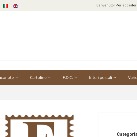
Benvenuto! Per accedere 
nconote
Cartoline
F.D.C.
Interi postali
Vari
Categoria