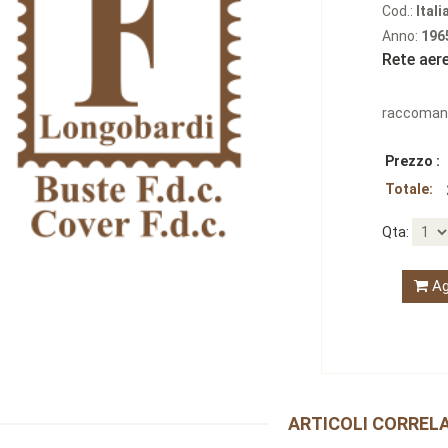
Cod.:
Itali
Anno:
196
Rete aer
raccoman
Prezzo :
Totale:
Qta:
Ag
ARTICOLI CORRELA