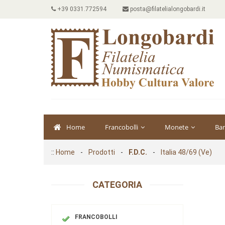
+39 0331.772594
posta@filatelialongobardi.it
Home
Francobolli
Monete
Ba
::
Home
-
Prodotti
-
F.D.C.
-
Italia 48/69 (Ve)
CATEGORIA
FRANCOBOLLI