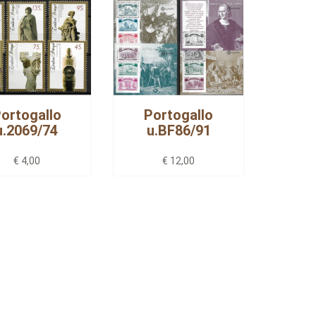
ortogallo
Portogallo
u.2069/74
u.BF86/91
€ 4,00
€ 12,00