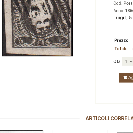
Cod.:
Port
Anno:
186
Luigi I‚ 5
Prezzo :
Totale:
Qta:
Ag
ARTICOLI CORRELA