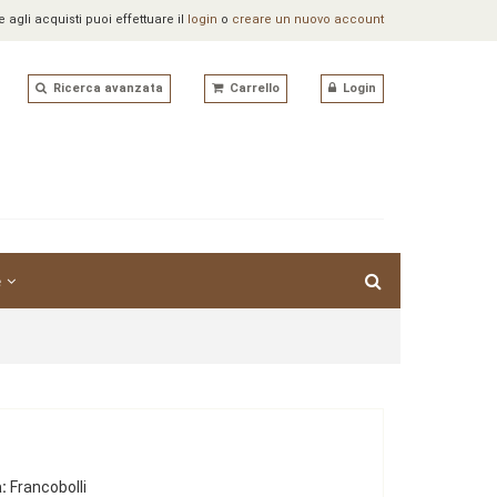
agli acquisti puoi effettuare il
login
o
creare un nuovo account
Ricerca avanzata
Carrello
Login
e
:
Francobolli