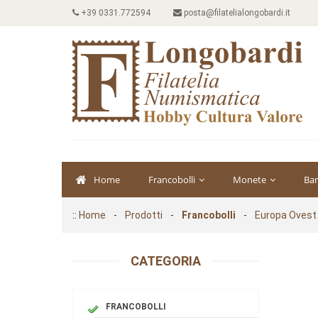
+39 0331.772594
posta@filatelialongobardi.it
Home
Francobolli
Monete
Ba
::
Home
-
Prodotti
-
Francobolli
-
Europa Ovest
CATEGORIA
FRANCOBOLLI