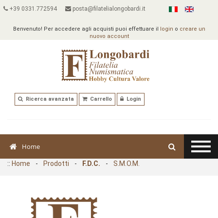
+39 0331.772594
posta@filatelialongobardi.it
Benvenuto! Per accedere agli acquisti puoi effettuare il
login
o
creare un
nuovo account
Ricerca avanzata
Carrello
Login
Home
::
Home
-
Prodotti
-
F.D.C.
-
S.M.O.M.