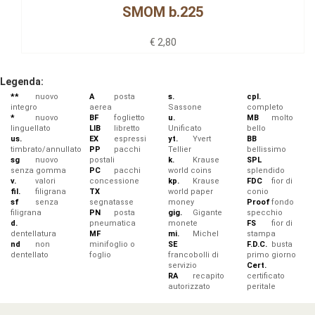
SMOM b.225
€ 2,80
Legenda:
**
nuovo
A
posta
s.
cpl.
integro
aerea
Sassone
completo
*
nuovo
BF
foglietto
u.
MB
molto
linguellato
LIB
libretto
Unificato
bello
us.
EX
espressi
yt.
Yvert
BB
timbrato/annullato
PP
pacchi
Tellier
bellissimo
sg
nuovo
postali
k.
Krause
SPL
senza gomma
PC
pacchi
world coins
splendido
v.
valori
concessione
kp.
Krause
FDC
fior di
fil.
filigrana
TX
world paper
conio
sf
senza
segnatasse
money
Proof
fondo
filigrana
PN
posta
gig.
Gigante
specchio
d.
pneumatica
monete
FS
fior di
dentellatura
MF
mi.
Michel
stampa
nd
non
minifoglio o
SE
F.D.C.
busta
dentellato
foglio
francobolli di
primo giorno
servizio
Cert.
RA
recapito
certificato
autorizzato
peritale