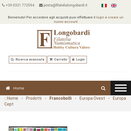
+39 0331.772594
posta@filatelialongobardi.it
Benvenuto! Per accedere agli acquisti puoi effettuare il
login
o
creare un
nuovo account
Ricerca avanzata
Carrello
Login
Home
::
Home
-
Prodotti
-
Francobolli
-
Europa Ovest
-
Europa
Cept