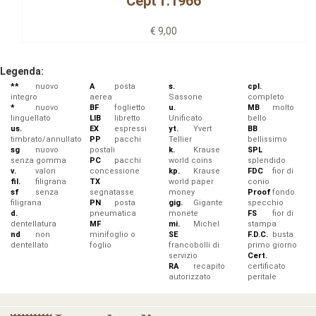
Cept f.1966
€ 9,00
Legenda:
**
nuovo
A
posta
s.
cpl.
integro
aerea
Sassone
completo
*
nuovo
BF
foglietto
u.
MB
molto
linguellato
LIB
libretto
Unificato
bello
us.
EX
espressi
yt.
Yvert
BB
timbrato/annullato
PP
pacchi
Tellier
bellissimo
sg
nuovo
postali
k.
Krause
SPL
senza gomma
PC
pacchi
world coins
splendido
v.
valori
concessione
kp.
Krause
FDC
fior di
fil.
filigrana
TX
world paper
conio
sf
senza
segnatasse
money
Proof
fondo
filigrana
PN
posta
gig.
Gigante
specchio
d.
pneumatica
monete
FS
fior di
dentellatura
MF
mi.
Michel
stampa
nd
non
minifoglio o
SE
F.D.C.
busta
dentellato
foglio
francobolli di
primo giorno
servizio
Cert.
RA
recapito
certificato
autorizzato
peritale