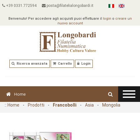
+39 0331.772594
posta@filatelialongobardi.it
Benvenuto! Per accedere agli acquisti puoi effettuare il
login
o
creare un
nuovo account
Ricerca avanzata
Carrello
Login
Home
::
Home
-
Prodotti
-
Francobolli
-
Asia
-
Mongolia