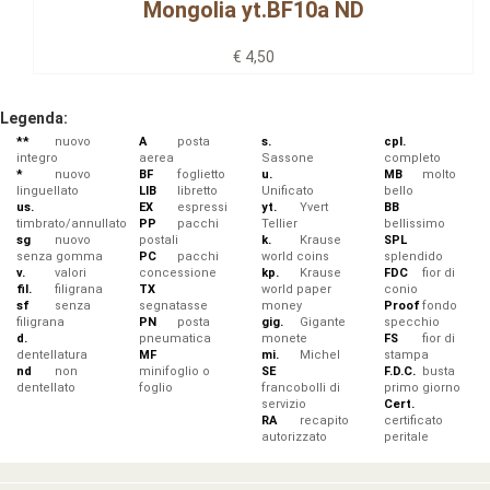
Mongolia yt.BF10a ND
€ 4,50
Legenda:
**
nuovo
A
posta
s.
cpl.
integro
aerea
Sassone
completo
*
nuovo
BF
foglietto
u.
MB
molto
linguellato
LIB
libretto
Unificato
bello
us.
EX
espressi
yt.
Yvert
BB
timbrato/annullato
PP
pacchi
Tellier
bellissimo
sg
nuovo
postali
k.
Krause
SPL
senza gomma
PC
pacchi
world coins
splendido
v.
valori
concessione
kp.
Krause
FDC
fior di
fil.
filigrana
TX
world paper
conio
sf
senza
segnatasse
money
Proof
fondo
filigrana
PN
posta
gig.
Gigante
specchio
d.
pneumatica
monete
FS
fior di
dentellatura
MF
mi.
Michel
stampa
nd
non
minifoglio o
SE
F.D.C.
busta
dentellato
foglio
francobolli di
primo giorno
servizio
Cert.
RA
recapito
certificato
autorizzato
peritale