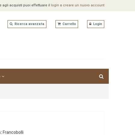
agli acquisti puoi effettuare il
login
o
creare un nuovo account
Ricerca avanzata
Carrello
Login
e
:
Francobolli