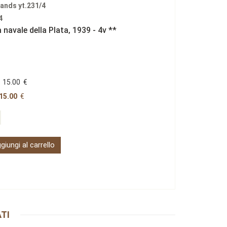
lands yt.231/4
4
 navale della Plata‚ 1939 - 4v **
15.00
€
15.00
€
giungi al carrello
TI