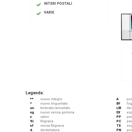
INTERI POSTALI
VARIE
Legenda:
**
nuovo integro
A
pos
*
nuovo linguellato
BF
fog
us.
timbrato/annullato
LIB
libr
sg
nuovo senza gomma
EX
esp
v.
valori
PP
pac
fil.
filigrana
PC
pa
sf
senza filigrana
TX
se
d.
dentellatura
PN
po