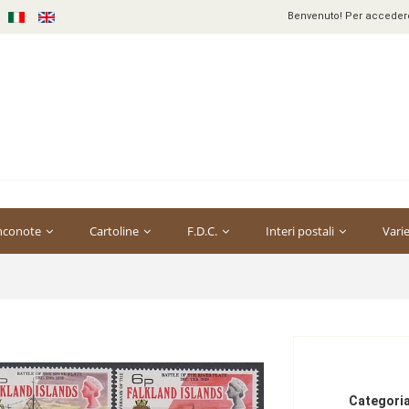
Benvenuto! Per accedere 
nconote
Cartoline
F.D.C.
Interi postali
Vari
Categoria