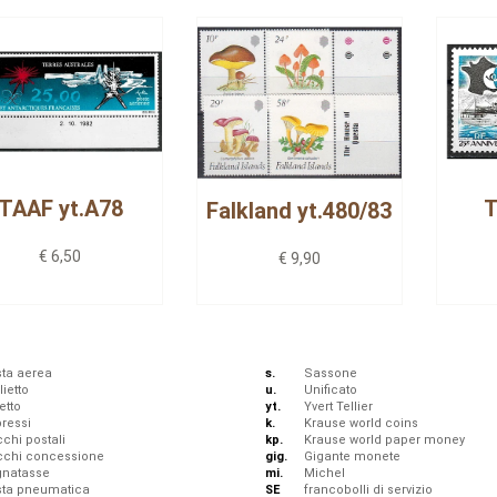
TAAF yt.A78
T
Falkland yt.480/83
€ 6,50
€ 9,90
ta aerea
s.
Sassone
lietto
u.
Unificato
etto
yt.
Yvert Tellier
ressi
k.
Krause world coins
chi postali
kp.
Krause world paper money
cchi concessione
gig.
Gigante monete
gnatasse
mi.
Michel
sta pneumatica
SE
francobolli di servizio