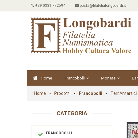
+39 0331.772594
posta@filatelialongobardi.it
Home
Francobolli
Monete
Ba
::
Home
-
Prodotti
-
Francobolli
-
Terr.Antartici
CATEGORIA
FRANCOBOLLI