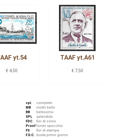
AAF yt.54
TAAF yt.A61
€ 4,50
€ 7,50
cpl.
completo
MB
molto bello
BB
bellissimo
SPL
splendido
FDC
fior di conio
Proof
fondo specchio
FS
fior di stampa
F.D.C.
busta primo giorno