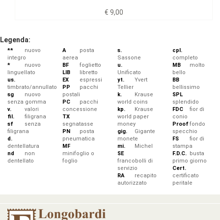
€ 9,00
Legenda:
**
nuovo
A
posta
s.
cpl.
integro
aerea
Sassone
completo
*
nuovo
BF
foglietto
u.
MB
molto
linguellato
LIB
libretto
Unificato
bello
us.
EX
espressi
yt.
Yvert
BB
timbrato/annullato
PP
pacchi
Tellier
bellissimo
sg
nuovo
postali
k.
Krause
SPL
senza gomma
PC
pacchi
world coins
splendido
v.
valori
concessione
kp.
Krause
FDC
fior di
fil.
filigrana
TX
world paper
conio
sf
senza
segnatasse
money
Proof
fondo
filigrana
PN
posta
gig.
Gigante
specchio
d.
pneumatica
monete
FS
fior di
dentellatura
MF
mi.
Michel
stampa
nd
non
minifoglio o
SE
F.D.C.
busta
dentellato
foglio
francobolli di
primo giorno
servizio
Cert.
RA
recapito
certificato
autorizzato
peritale