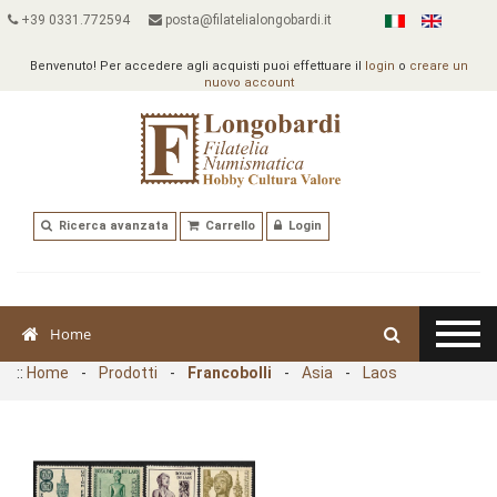
+39 0331.772594
posta@filatelialongobardi.it
Benvenuto! Per accedere agli acquisti puoi effettuare il
login
o
creare un
nuovo account
Ricerca avanzata
Carrello
Login
Home
::
Home
-
Prodotti
-
Francobolli
-
Asia
-
Laos