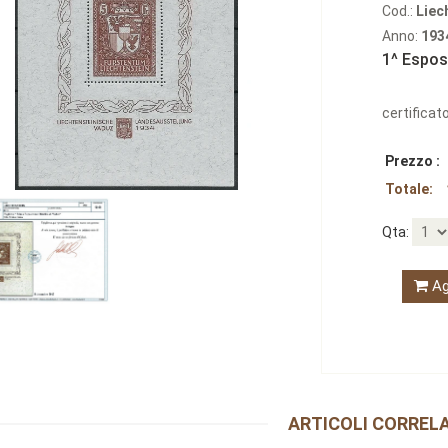
Cod.:
Liec
Anno:
193
1^ Esposi
certificato
Prezzo :
Totale:
Qta:
Ag
ARTICOLI CORRELA