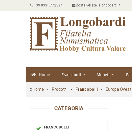
+39 0331.772594
posta@filatelialongobardi.it
Home
Francobolli
Monete
Ba
::
Home
-
Prodotti
-
Francobolli
-
Europa Ovest
CATEGORIA
FRANCOBOLLI