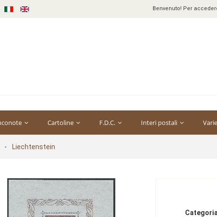
Benvenuto! Per accedere 
nconote
Cartoline
F.D.C.
Interi postali
Vari
-
Liechtenstein
Categoria