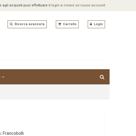
agli acquisti puoi effettuare il
login
o
creare un nuovo account
Ricerca avanzata
Carrello
Login
e
:
Francobolli