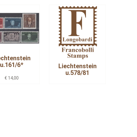
echtenstein
u.161/6*
Liechtenstein
u.578/81
€ 14,00
€ 1,80