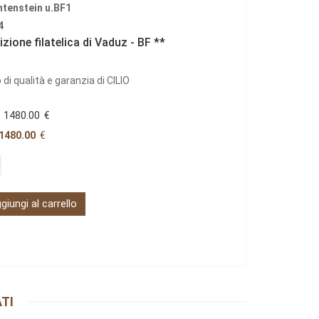
htenstein u.BF1
4
zione filatelica di Vaduz - BF **
 di qualità e garanzia di CILIO
1480.00
€
1480.00
€
giungi al carrello
TI