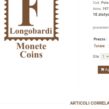
Cod.:
Polo
Anno:
197
10 zloty
provenient
Prezzo :
Totale:
Qta:
Ag
ARTICOLI CORRELA