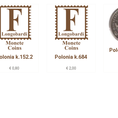
Pol
olonia k.152.2
Polonia k.684
€ 0,80
€ 2,00