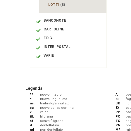
LOTTI
(8)
BANCONOTE
CARTOLINE
F.D.C.
INTERI POSTALI
VARIE
Legenda:
**
nuovo integro
A
pos
*
nuovo linguellato
BF
fog
us.
timbrato/annullato
LIB
libr
sg
nuovo senza gomma
EX
esp
v.
valori
PP
pac
fil.
filigrana
PC
pa
sf
senza filigrana
TX
se
d.
dentellatura
PN
po
nd
non dentellato
MF
min