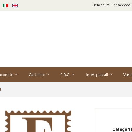
Benvenuto! Per accedere 
nconote
Cartoline
F.D.C.
Interi postali
Vari
a
Categoria