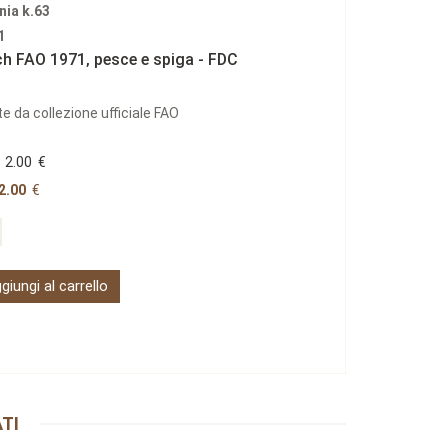
nia k.63
1
ch FAO 1971‚ pesce e spiga - FDC
e da collezione ufficiale FAO
2.00
€
2.00
€
giungi al carrello
TI