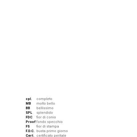
cpl.
completo
MB
molto bello
BB
bellissimo
SPL
splendido
FDC
fior di conio
Proof
fondo specchio
FS
fior di stampa
F.D.C.
busta primo giorno
Cert.
certificato peritale