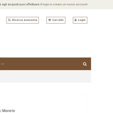
agli acquisti puoi effettuare il
login
o
creare un nuovo account
Ricerca avanzata
Carrello
Login
e
:
Monete