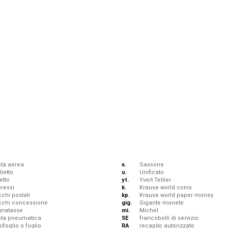
ta aerea
s.
Sassone
lietto
u.
Unificato
etto
yt.
Yvert Tellier
ressi
k.
Krause world coins
chi postali
kp.
Krause world paper money
cchi concessione
gig.
Gigante monete
gnatasse
mi.
Michel
sta pneumatica
SE
francobolli di servizio
ifoglio o foglio
RA
recapito autorizzato