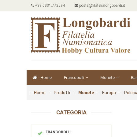
+39 0331.772594
posta@filatelialongobardi.it
Home
Francobolli
Monete
Ba
::
Home
-
Prodotti
-
Monete
-
Europa
-
Poloni
CATEGORIA
FRANCOBOLLI