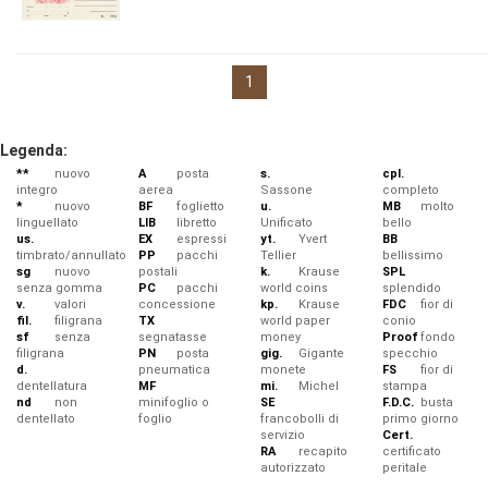
1
Legenda:
**
nuovo
A
posta
s.
cpl.
integro
aerea
Sassone
completo
*
nuovo
BF
foglietto
u.
MB
molto
linguellato
LIB
libretto
Unificato
bello
us.
EX
espressi
yt.
Yvert
BB
timbrato/annullato
PP
pacchi
Tellier
bellissimo
sg
nuovo
postali
k.
Krause
SPL
senza gomma
PC
pacchi
world coins
splendido
v.
valori
concessione
kp.
Krause
FDC
fior di
fil.
filigrana
TX
world paper
conio
sf
senza
segnatasse
money
Proof
fondo
filigrana
PN
posta
gig.
Gigante
specchio
d.
pneumatica
monete
FS
fior di
dentellatura
MF
mi.
Michel
stampa
nd
non
minifoglio o
SE
F.D.C.
busta
dentellato
foglio
francobolli di
primo giorno
servizio
Cert.
RA
recapito
certificato
autorizzato
peritale