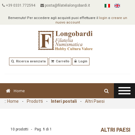
+39 0331.772594
posta@filatelialongobardi.it
Benvenuto! Per accedere agli acquisti puoi effettuare il
login
o
creare un
nuovo account
Ricerca avanzata
Carrello
Login
Home
::
Home
-
Prodotti
-
Interi postali
-
Altri Paesi
ALTRI PAESI
10 prodotti - Pag.
1
di
1