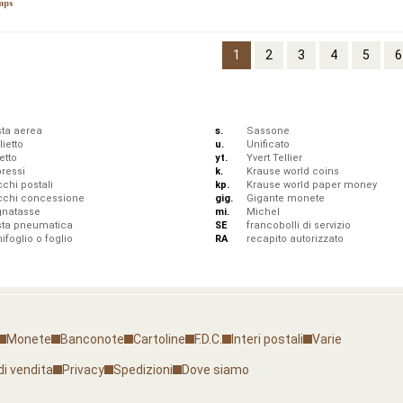
1
2
3
4
5
6
ta aerea
s.
Sassone
lietto
u.
Unificato
etto
yt.
Yvert Tellier
ressi
k.
Krause world coins
chi postali
kp.
Krause world paper money
cchi concessione
gig.
Gigante monete
gnatasse
mi.
Michel
sta pneumatica
SE
francobolli di servizio
ifoglio o foglio
RA
recapito autorizzato
Monete
Banconote
Cartoline
F.D.C.
Interi postali
Varie
di vendita
Privacy
Spedizioni
Dove siamo