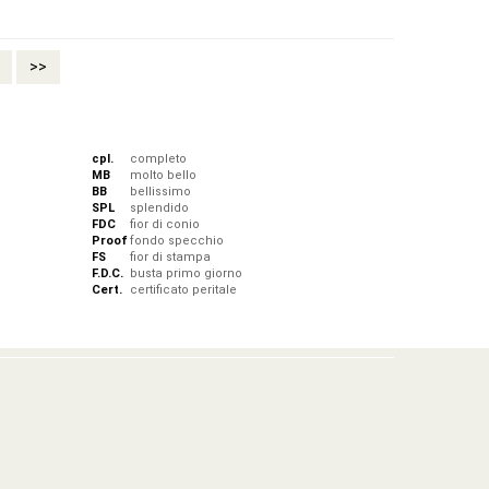
>>
cpl.
completo
MB
molto bello
BB
bellissimo
SPL
splendido
FDC
fior di conio
Proof
fondo specchio
FS
fior di stampa
F.D.C.
busta primo giorno
Cert.
certificato peritale