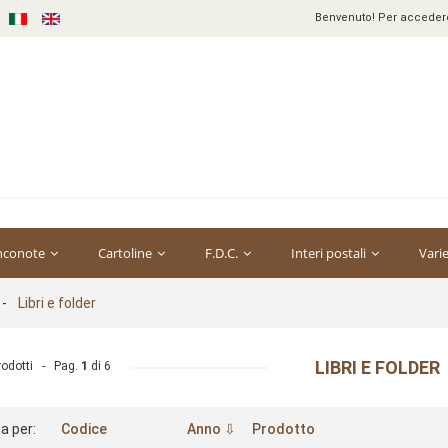
Benvenuto! Per accedere 
nconote
Cartoline
F.D.C.
Interi postali
Vari
-
Libri e folder
LIBRI E FOLDER
rodotti - Pag.
1
di
6
a per:
Codice
Anno ⇩
Prodotto