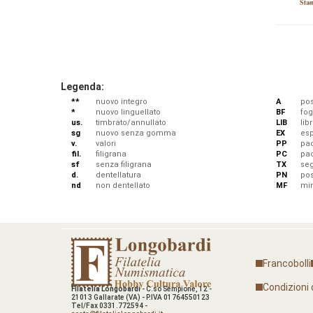
Legenda:
**
nuovo integro
A
pos
*
nuovo linguellato
BF
fog
us.
timbrato/annullato
LIB
libr
sg
nuovo senza gomma
EX
esp
v.
valori
PP
pac
fil.
filigrana
PC
pa
sf
senza filigrana
TX
se
d.
dentellatura
PN
po
nd
non dentellato
MF
min
Francobolli
Condizioni 
Filatelia Longobardi
- C.so Sempione, 12 -
21013 Gallarate (VA) - P.IVA 01764550123
Tel/Fax 0331.772594 -