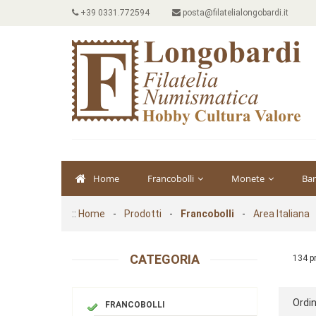
+39 0331.772594
posta@filatelialongobardi.it
Home
Francobolli
Monete
Ba
::
Home
-
Prodotti
-
Francobolli
-
Area Italiana
CATEGORIA
134 p
Ordin
FRANCOBOLLI