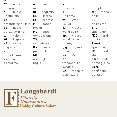
**
nuovo
A
posta
s.
cpl.
integro
aerea
Sassone
completo
*
nuovo
BF
foglietto
u.
MB
molto
linguellato
LIB
libretto
Unificato
bello
us.
EX
espressi
yt.
Yvert
BB
timbrato/annullato
PP
pacchi
Tellier
bellissimo
sg
nuovo
postali
k.
Krause
SPL
senza gomma
PC
pacchi
world coins
splendido
v.
valori
concessione
kp.
Krause
FDC
fior di
fil.
filigrana
TX
world paper
conio
sf
senza
segnatasse
money
Proof
fondo
filigrana
PN
posta
gig.
Gigante
specchio
d.
pneumatica
monete
FS
fior di
dentellatura
MF
mi.
Michel
stampa
nd
non
minifoglio o
SE
F.D.C.
busta
dentellato
foglio
francobolli di
primo giorno
servizio
Cert.
RA
recapito
certificato
autorizzato
peritale