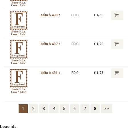
Italia b.490it
F.D.C.
€ 4,50
Italia b.487it
F.D.C.
€ 1,20
Italia b.481it
F.D.C.
€ 1,75
1
2
3
4
5
6
7
8
>>
Legenda: