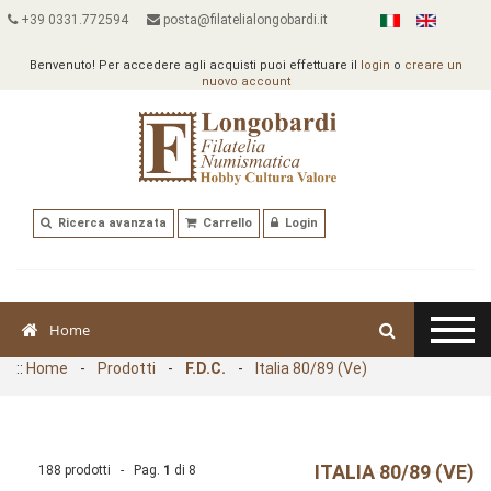
+39 0331.772594
posta@filatelialongobardi.it
Benvenuto! Per accedere agli acquisti puoi effettuare il
login
o
creare un
nuovo account
Ricerca avanzata
Carrello
Login
Home
::
Home
-
Prodotti
-
F.D.C.
-
Italia 80/89 (Ve)
ITALIA 80/89 (VE)
188 prodotti - Pag.
1
di
8